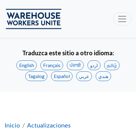
Traduzca este sitio a otro idioma:
English
Français
ਪੰਜਾਬੀ
اردو
தமிழ்
Tagalog
Español
عربي
هندي
El historial de prácticas laborales injustas d
Inicio
Actualizaciones